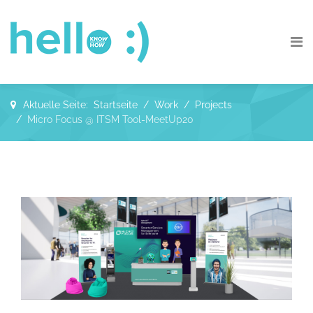
Aktuelle Seite:
Startseite
Work
Projects
Micro Focus @ ITSM Tool-MeetUp20