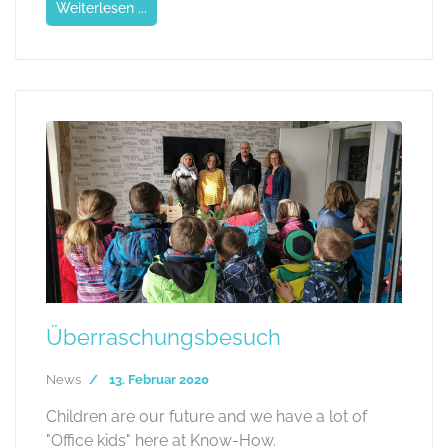
Weiterlesen ...
Überraschungsbesuch
News
13. Februar 2020
Children are our future and we have a lot of
"Office kids" here at Know-How.